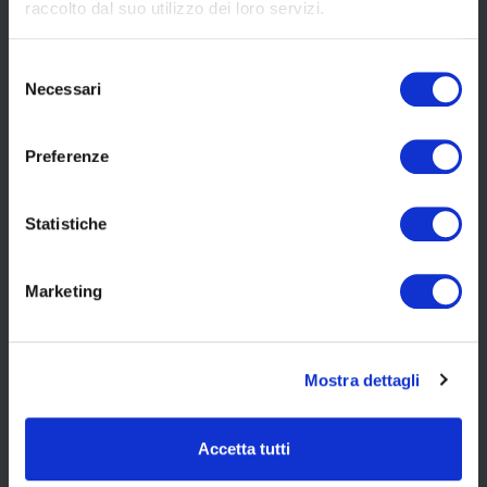
raccolto dal suo utilizzo dei loro servizi.
IN EVIDENZA QUESTO MESE
Selezione
Necessari
del
consenso
Preferenze
Statistiche
Marketing
Mostra dettagli
Accetta tutti