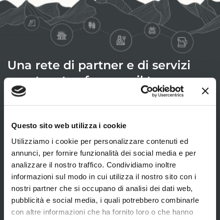
Una rete di partner e di servizi
pronta a trasformare il tuo
soggiorno in un’esperienza unica.
Da noi ti sentirai come a casa, anzi meglio!
Dall’albergo diffuso, ai ristoranti, alle piccole
Questo sito web utilizza i cookie
botteghe, l‘accoglienza calorosa e autentica dei suoi
Utilizziamo i cookie per personalizzare contenuti ed
abitanti, vi regaleranno un’esperienza unica e
annunci, per fornire funzionalità dei social media e per
indimenticabile…tu fai parte del nostro piccolo
analizzare il nostro traffico. Condividiamo inoltre
universo e ti accoglieremo come se fossi “
un dal
informazioni sul modo in cui utilizza il nostro sito con i
pais
“.
nostri partner che si occupano di analisi dei dati web,
pubblicità e social media, i quali potrebbero combinarle
SCOPRI I NOSTRI PARTNER
con altre informazioni che ha fornito loro o che hanno