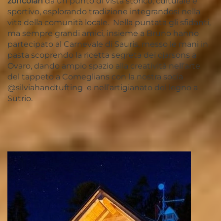
zoncolan
da un punto di vista storico, culturale e
sportivo, esplorando tradizione integrandosi nella
vita della comunità locale. Nella puntata gli sfidanti,
ma sempre grandi amici, insieme a Bruno hanno
partecipato al Carnevale di Sauris, messo le mani in
pasta scoprendo la ricetta segreta dei cjarsons a
Ovaro, dando ampio spazio alla creatività nell’arte
del tappeto a Comeglians con la nostra socia
@silviahandtufting e nell’artigianato del legno a
Sutrio.