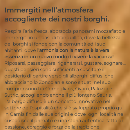
Immergiti nell’atmosfera
accogliente dei nostri borghi.
Respira l’aria fresca, abbraccia panorami mozzafiato e
immergiti in un’oasi di tranquillità, dove la bellezza
dei borghi si fonde con la comunità ed i suoi
abitanti: dove
l’armonia con la natura è la vera
essenza in un nuovo modo di vivere la vacanza!
Riposarsi, passeggiare, rigenerarsi, gustare, sognare…
questi pensieri sono sufficienti a suscitare il
desiderio di partire verso gli alberghi diffusi che
abbracciano lo Zoncolan e sono situati nel suo
comprensorio tra Comeglians, Ovaro, Paluzza e
Sutrio, accogliendo anche il più lontano Sauris.
L'albergo diffuso è un concetto innovativo nel
settore dell’ospitalità che si è sviluppato proprio qui
in Carnia fin dalle sue origini e dove ogni località ne
custodisce il primato e una storia autentica, fatta di
passione, coraggio e forza della tradizione.