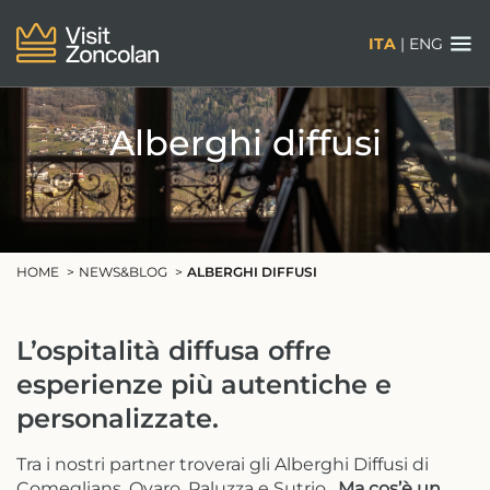
ITA
|
ENG
Alberghi diffusi
HOME
NEWS&BLOG
ALBERGHI DIFFUSI
L’ospitalità diffusa offre
esperienze più autentiche e
personalizzate.
Tra i nostri partner troverai gli Alberghi Diffusi di
Comeglians, Ovaro, Paluzza e Sutrio.
Ma cos’è un