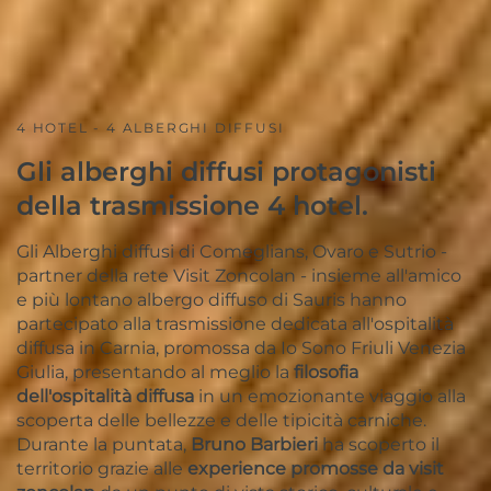
4 HOTEL - 4 ALBERGHI DIFFUSI
Gli alberghi diffusi protagonisti
della trasmissione 4 hotel.
Gli Alberghi diffusi di Comeglians, Ovaro e Sutrio -
partner della rete Visit Zoncolan - insieme all'amico
e più lontano albergo diffuso di Sauris hanno
partecipato alla trasmissione dedicata all'ospitalità
diffusa in Carnia, promossa da Io Sono Friuli Venezia
Giulia, presentando al meglio la
filosofia
dell'ospitalità diffusa
in un emozionante viaggio alla
scoperta delle bellezze e delle tipicità carniche.
Durante la puntata,
Bruno Barbieri
ha scoperto il
territorio grazie alle
experience promosse da visit