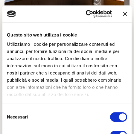
Questo sito web utilizza i cookie
Vivi un
Utilizziamo i cookie per personalizzare contenuti ed
paese per
annunci, per fornire funzionalità dei social media e per
l'Albergo.
analizzare il nostro traffico. Condividiamo inoltre
Un modello
informazioni sul modo in cui utilizza il nostro sito con i
di
nostri partner che si occupano di analisi dei dati web,
accoglienza
pubblicità e social media, i quali potrebbero combinarle
e di
con altre informazioni che ha fornito loro o che hanno
recupero di
raccolto dal suo utilizzo dei loro servizi.
un luogo,
i servizi di
Selezione
un hotel, la
Necessari
del
comodità
consenso
di casa sua.