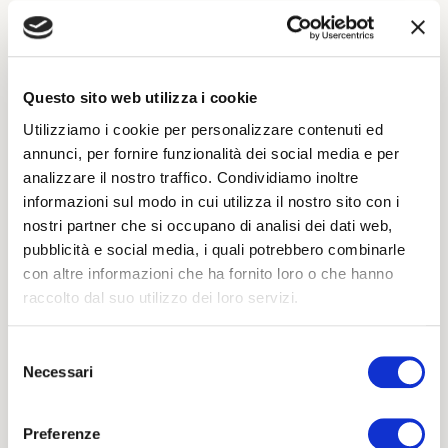
charm.
In Paluzza and its surroundings, you can engage in
various activities, such as skiing and cycling. Casa
Ortis is located 29 km from Weissensee and 47 km
from Bovec (Plezzo in Italian). The nearest airport is
Questo sito web utilizza i cookie
Trieste, 87 km from the property.
Utilizziamo i cookie per personalizzare contenuti ed
Casa Ortis - Via Alpino Silvio, Scenic Road, 16, 33026
annunci, per fornire funzionalità dei social media e per
Paluzza (UD)
analizzare il nostro traffico. Condividiamo inoltre
Tel. +39 349 544 6591
informazioni sul modo in cui utilizza il nostro sito con i
Email: info@casaortis.it
nostri partner che si occupano di analisi dei dati web,
pubblicità e social media, i quali potrebbero combinarle
con altre informazioni che ha fornito loro o che hanno
raccolto dal suo utilizzo dei loro servizi.
Selezione
Necessari
del
consenso
Preferenze